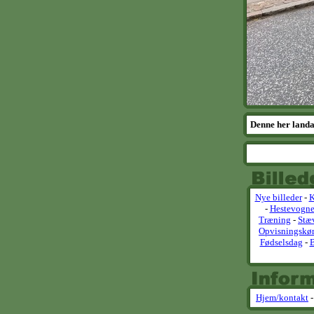
Denne her landa
Nye billeder
-
K
-
Hestevogn
Træning
-
Stæ
Opvisningskør
Fødselsdag
-
B
Hjem/kontakt