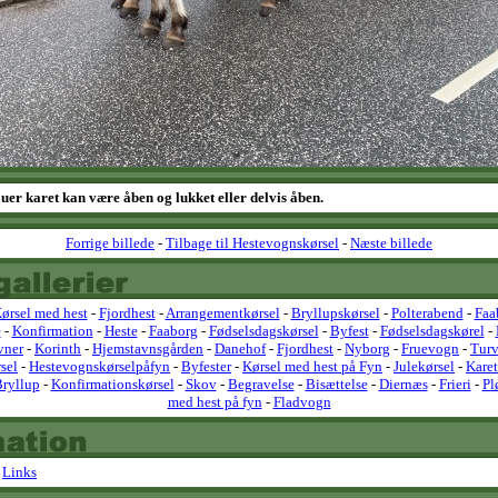
uer karet kan være åben og lukket eller delvis åben.
Forrige billede
-
Tilbage til Hestevognskørsel
-
Næste billede
ørsel med hest
-
Fjordhest
-
Arrangementkørsel
-
Bryllupskørsel
-
Polterabend
-
Faa
e
-
Konfirmation
-
Heste
-
Faaborg
-
Fødselsdagskørsel
-
Byfest
-
Fødselsdagskørel
-
vner
-
Korinth
-
Hjemstavnsgården
-
Danehof
-
Fjordhest
-
Nyborg
-
Fruevogn
-
Tur
sel
-
Hestevognskørselpåfyn
-
Byfester
-
Kørsel med hest på Fyn
-
Julekørsel
-
Karet
ryllup
-
Konfirmationskørsel
-
Skov
-
Begravelse
-
Bisættelse
-
Diernæs
-
Frieri
-
Pl
med hest på fyn
-
Fladvogn
-
Links