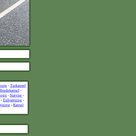
borg
-
Turkørsel
Brudekørsel
-
vogn
-
Stævne
-
-
Enhjørning
-
øjning
-
Kørsel