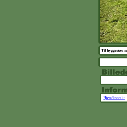
Til hyggestævne 
Hjem/kontakt