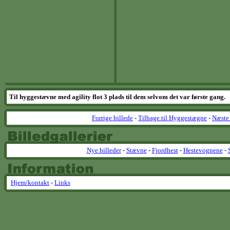
Til hyggestævne med agility flot 3 plads til dem selvom det var første gang.
Forrige billede
-
Tilbage til Hyggestægne
-
Næste 
Nye billeder
-
Stævne
-
Fjordhest
-
Hestevognene
-
Hjem/kontakt
-
Links