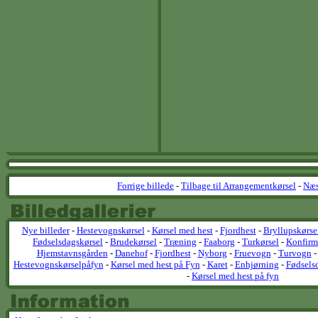
Forrige billede
-
Tilbage til Arrangementkørsel
-
Næs
Nye billeder
-
Hestevognskørsel
-
Kørsel med hest
-
Fjordhest
-
Bryllupskørse
Fødselsdagskørsel
-
Brudekørsel
-
Træning
-
Faaborg
-
Turkørsel
-
Konfirm
Hjemstavnsgården
-
Danehof
-
Fjordhest
-
Nyborg
-
Fruevogn
-
Turvogn
Hestevognskørselpåfyn
-
Kørsel med hest på Fyn
-
Karet
-
Enhjørning
-
Fødsels
-
Kørsel med hest på fyn